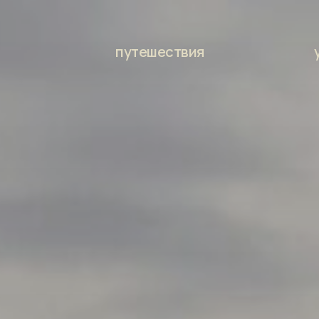
х
путешествия