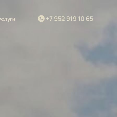
очу в этот тур
посмотреть другие туры
услуги