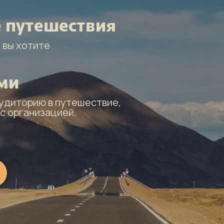
 путешествия
 вы хотите
ами
аудиторию в путешествие,
 с организацией.