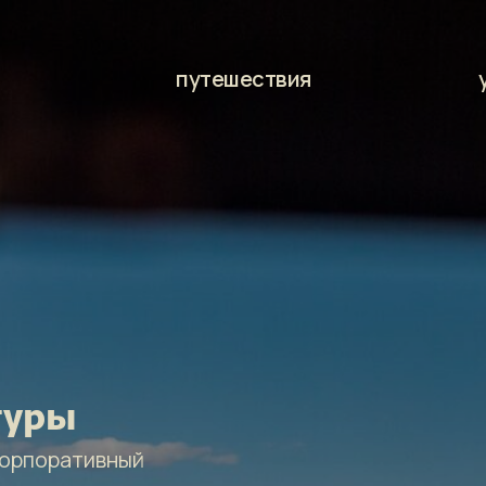
х
путешествия
туры
корпоративный